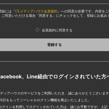
登録には「
CEメディアハウス会員規約
」への同意が必要です。内容をご
、ご同意いただける場合「同意する」にチェックをして、登録にお進み
会員規約に同意する
登録する
Facebook、Line経由でログインされていた方
メディアハウスのサービスをご利用いただき、誠にありがとうございま
2月26日をもってソーシャルログイン機能を廃止いたしました。
ログインを利用してログインされていた方は、誠にお手数ですが、上記