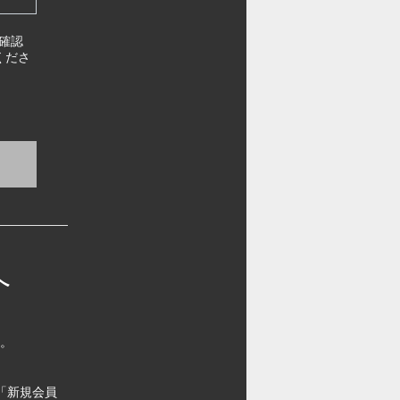
確認
くださ
へ
す。
「新規会員