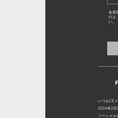
会員
の上
い。
いつもCE
2024年
ソーシャル