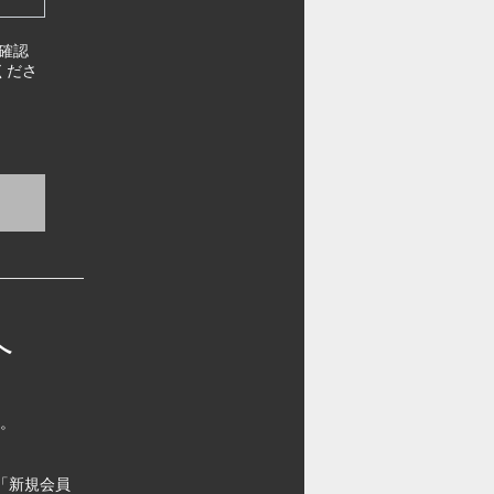
確認
くださ
へ
す。
「新規会員