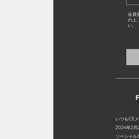
会員
の上
い。
いつもCE
2024年
ソーシャル