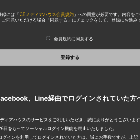
登録には「
CEメディアハウス会員規約
」への同意が必要です。内容をご
、ご同意いただける場合「同意する」にチェックをして、登録にお進み
会員規約に同意する
登録する
Facebook、Line経由でログインされていた方
メディアハウスのサービスをご利用いただき、誠にありがとうございま
2月26日をもってソーシャルログイン機能を廃止いたしました。
ログインを利用してログインされていた方は、誠にお手数ですが、上記