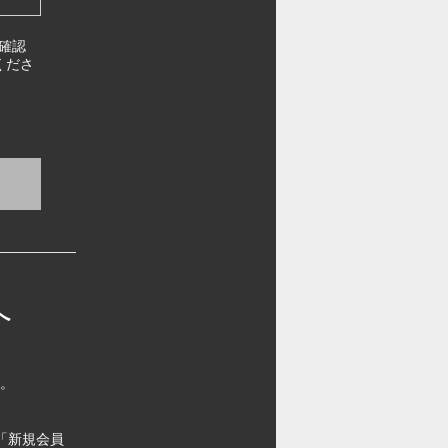
確認
くださ
へ
す。
「新規会員