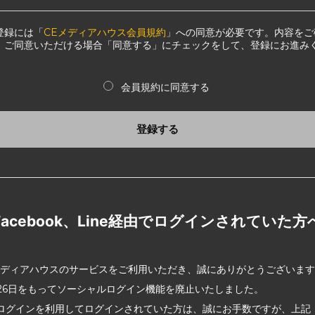
登録には「
CEメディアハウス会員規約
」への同意が必要です。内容をご
、ご同意いただける場合「同意する」にチェックをして、登録にお進み
会員規約に同意する
登録する
Facebook、Line経由でログインされていた方
メディアハウスのサービスをご利用いただき、誠にありがとうございま
2月26日をもってソーシャルログイン機能を廃止いたしました。
ログインを利用してログインされていた方は、誠にお手数ですが、上記