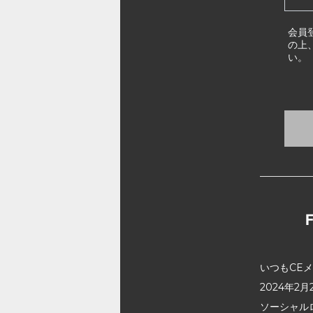
会員
の上
い。
いつもCE
2024年
ソーシャル