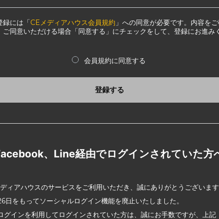
登録には「
CEメディアハウス会員規約
」への同意が必要です。内容をご
、ご同意いただける場合「同意する」にチェックをして、登録にお進み
会員規約に同意する
登録する
Facebook、Line経由でログインされていた方
メディアハウスのサービスをご利用いただき、誠にありがとうございま
2月26日をもってソーシャルログイン機能を廃止いたしました。
ログインを利用してログインされていた方は、誠にお手数ですが、上記