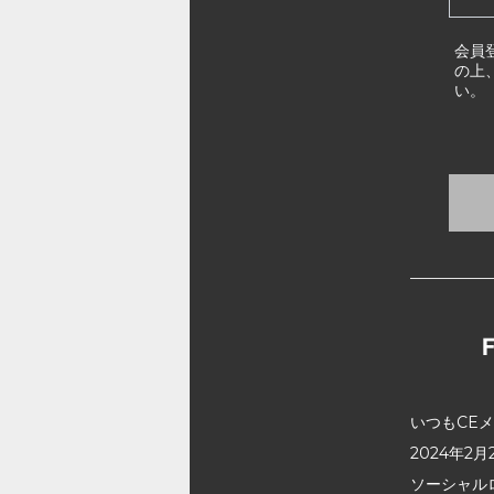
会員
の上
い。
いつもCE
2024年
ソーシャル