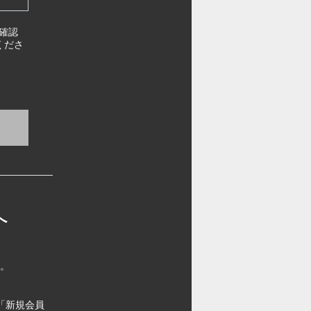
確認
くださ
へ
す。
「新規会員