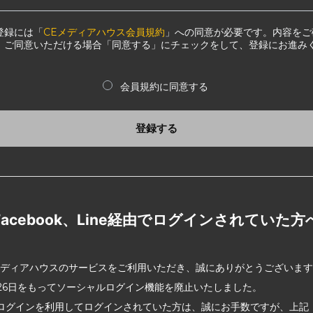
登録には「
CEメディアハウス会員規約
」への同意が必要です。内容をご
、ご同意いただける場合「同意する」にチェックをして、登録にお進み
会員規約に同意する
登録する
Facebook、Line経由でログインされていた方
メディアハウスのサービスをご利用いただき、誠にありがとうございま
2月26日をもってソーシャルログイン機能を廃止いたしました。
ログインを利用してログインされていた方は、誠にお手数ですが、上記