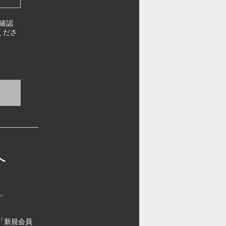
確認
くださ
へ
す。
「新規会員