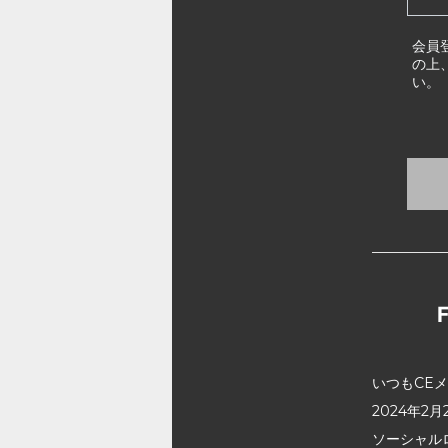
会員
の上
い。
いつもCE
2024年
ソーシャル