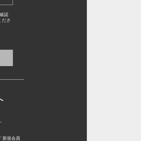
確認
くださ
へ
す。
「新規会員