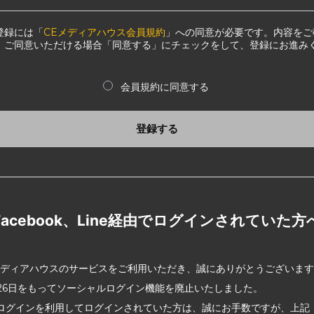
登録には「
CEメディアハウス会員規約
」への同意が必要です。内容をご
、ご同意いただける場合「同意する」にチェックをして、登録にお進み
会員規約に同意する
登録する
Facebook、Line経由でログインされていた方
メディアハウスのサービスをご利用いただき、誠にありがとうございま
2月26日をもってソーシャルログイン機能を廃止いたしました。
ログインを利用してログインされていた方は、誠にお手数ですが、上記