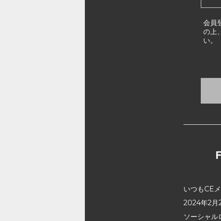
会員
の上
い。
いつもCE
2024年
ソーシャル