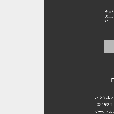
会員
の上
い。
いつもCE
2024年
ソーシャル