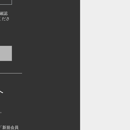
確認
くださ
へ
す。
「新規会員