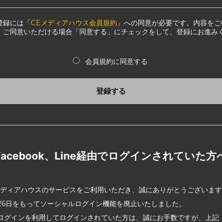
登録には「
CEメディアハウス会員規約
」への同意が必要です。内容をご
、ご同意いただける場合「同意する」にチェックをして、登録にお進み
会員規約に同意する
登録する
Facebook、Line経由でログインされていた方
メディアハウスのサービスをご利用いただき、誠にありがとうございま
2月26日をもってソーシャルログイン機能を廃止いたしました。
ログインを利用してログインされていた方は、誠にお手数ですが、上記