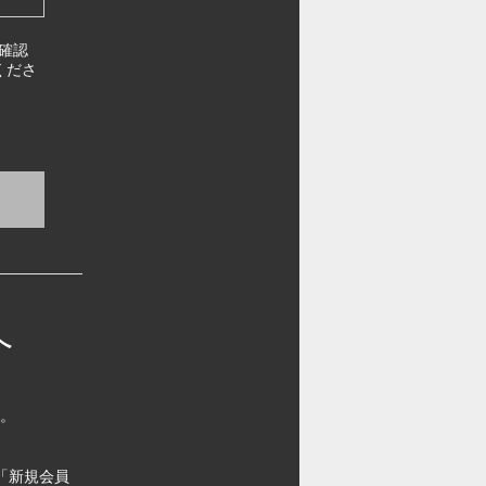
確認
くださ
へ
す。
「新規会員