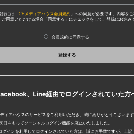
登録には「
CEメディアハウス会員規約
」への同意が必要です。内容をご
、ご同意いただける場合「同意する」にチェックをして、登録にお進み
会員規約に同意する
登録する
Facebook、Line経由でログインされていた方
メディアハウスのサービスをご利用いただき、誠にありがとうございま
2月26日をもってソーシャルログイン機能を廃止いたしました。
ログインを利用してログインされていた方は、誠にお手数ですが、上記