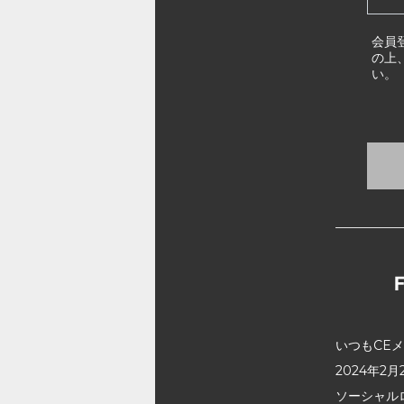
会員
の上
い。
いつもCE
2024年
ソーシャル