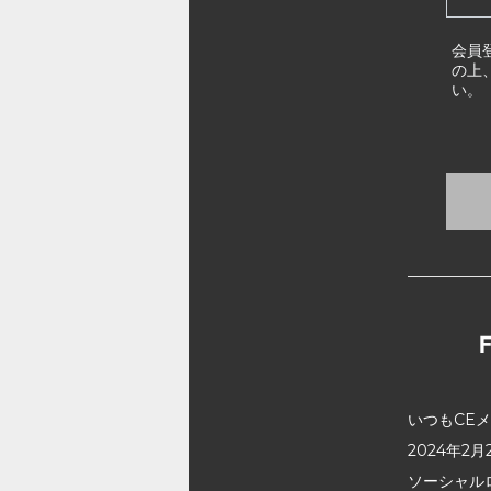
会員
の上
い。
いつもCE
2024年
ソーシャル