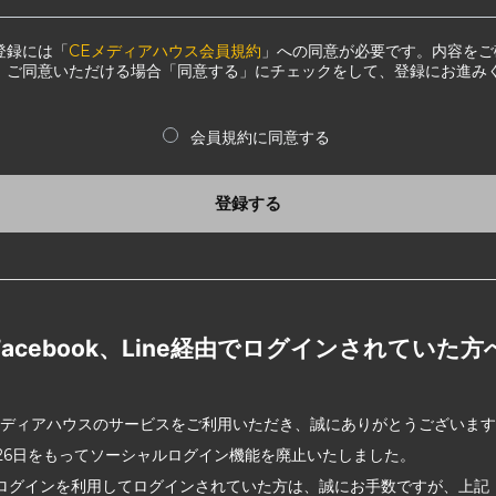
登録には「
CEメディアハウス会員規約
」への同意が必要です。内容をご
、ご同意いただける場合「同意する」にチェックをして、登録にお進み
会員規約に同意する
登録する
Facebook、Line経由でログインされていた方
メディアハウスのサービスをご利用いただき、誠にありがとうございま
2月26日をもってソーシャルログイン機能を廃止いたしました。
ログインを利用してログインされていた方は、誠にお手数ですが、上記