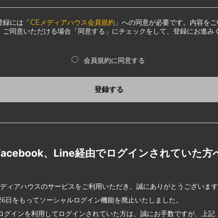
登録には「
CEメディアハウス会員規約
」への同意が必要です。内容をご
、ご同意いただける場合「同意する」にチェックをして、登録にお進み
会員規約に同意する
登録する
Facebook、Line経由でログインされていた方
メディアハウスのサービスをご利用いただき、誠にありがとうございま
2月26日をもってソーシャルログイン機能を廃止いたしました。
ログインを利用してログインされていた方は、誠にお手数ですが、上記