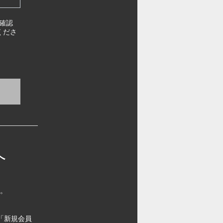
確認
くださ
へ
す。
「新規会員