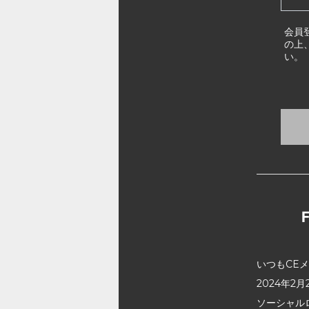
会員
の上
い。
いつもCE
2024年
ソーシャル