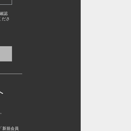
確認
くださ
へ
す。
「新規会員