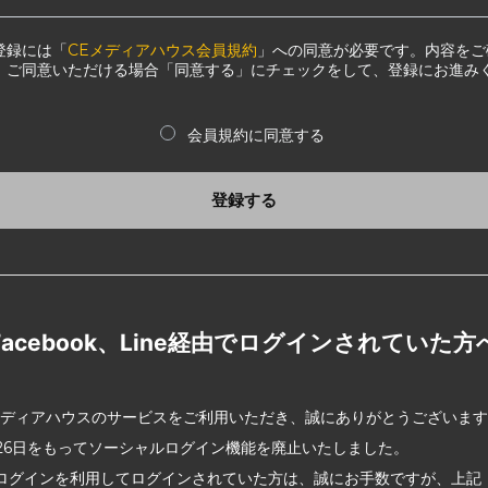
登録には「
CEメディアハウス会員規約
」への同意が必要です。内容をご
、ご同意いただける場合「同意する」にチェックをして、登録にお進み
会員規約に同意する
登録する
Facebook、Line経由でログインされていた方
メディアハウスのサービスをご利用いただき、誠にありがとうございま
2月26日をもってソーシャルログイン機能を廃止いたしました。
ログインを利用してログインされていた方は、誠にお手数ですが、上記