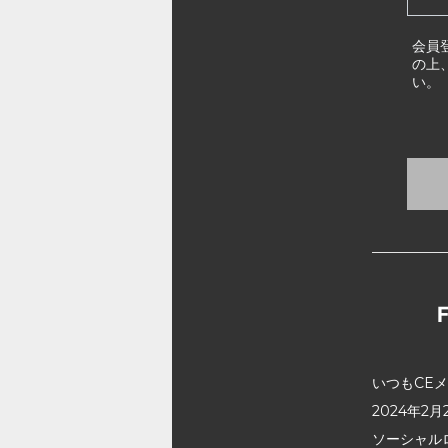
会員
の上
い。
いつもCE
2024年
ソーシャル