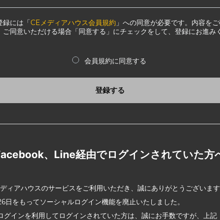
登録には「
CEメディアハウス会員規約
」への同意が必要です。内容をご
、ご同意いただける場合「同意する」にチェックをして、登録にお進み
会員規約に同意する
登録する
Facebook、Line経由でログインされていた方
メディアハウスのサービスをご利用いただき、誠にありがとうございま
2月26日をもってソーシャルログイン機能を廃止いたしました。
ログインを利用してログインされていた方は、誠にお手数ですが、上記