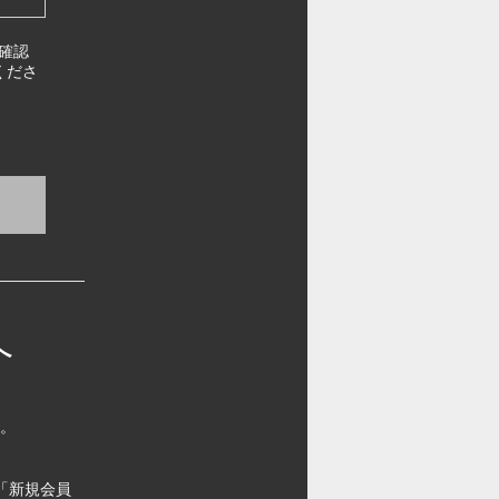
確認
くださ
へ
す。
「新規会員