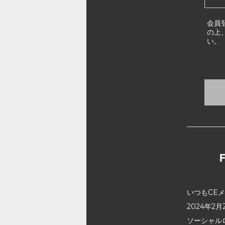
会員
の上
い。
いつもCE
2024年
ソーシャル