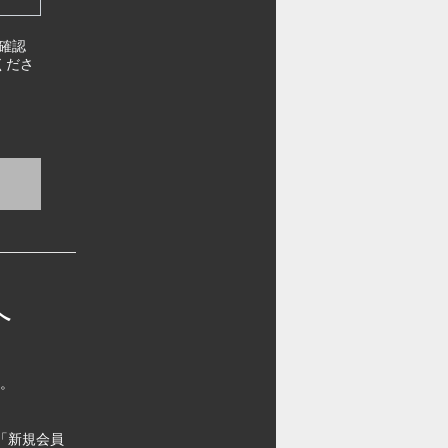
確認
くださ
へ
す。
「新規会員