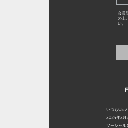
会員
の上
い。
いつもCE
2024年
ソーシャル