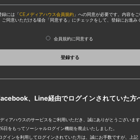
登録には「
CEメディアハウス会員規約
」への同意が必要です。内容をご
、ご同意いただける場合「同意する」にチェックをして、登録にお進み
会員規約に同意する
登録する
Facebook、Line経由でログインされていた方
メディアハウスのサービスをご利用いただき、誠にありがとうございま
2月26日をもってソーシャルログイン機能を廃止いたしました。
ログインを利用してログインされていた方は、誠にお手数ですが、上記