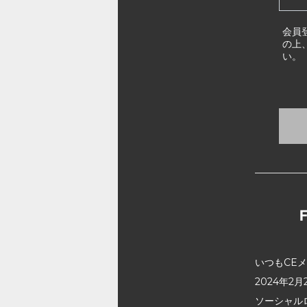
会員
の上
い。
いつもCE
2024年
ソーシャル