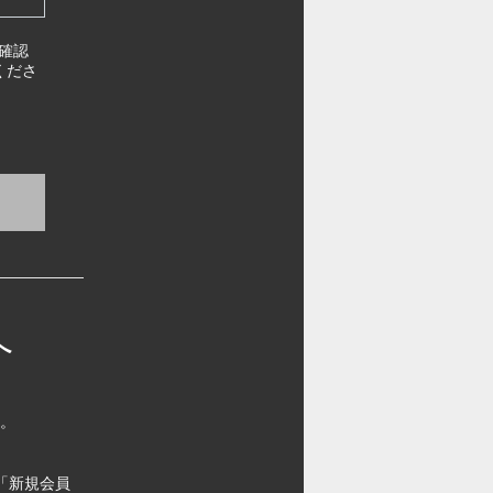
確認
くださ
へ
す。
「新規会員