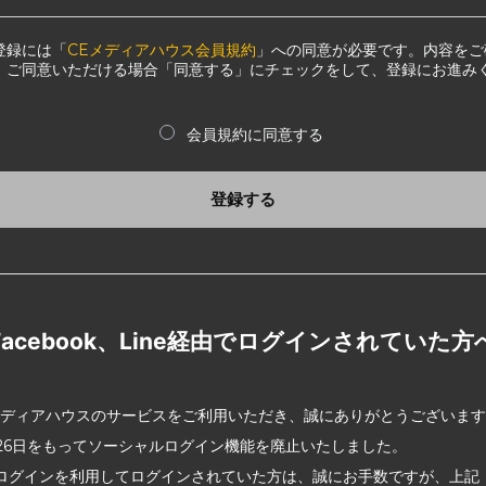
登録には「
CEメディアハウス会員規約
」への同意が必要です。内容をご
、ご同意いただける場合「同意する」にチェックをして、登録にお進み
会員規約に同意する
登録する
Facebook、Line経由でログインされていた方
メディアハウスのサービスをご利用いただき、誠にありがとうございま
2月26日をもってソーシャルログイン機能を廃止いたしました。
ログインを利用してログインされていた方は、誠にお手数ですが、上記