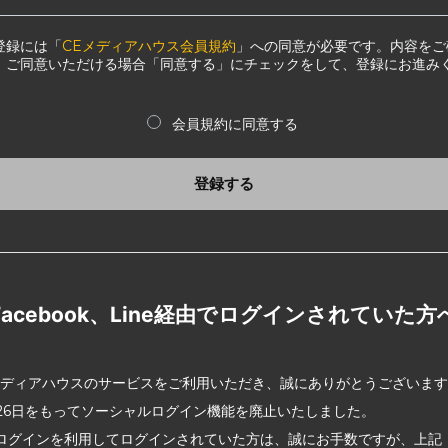
登録には「
CEメディアハウス会員規約
」への同意が必要です。内容をご
、ご同意いただける場合「同意する」にチェックをして、登録にお進み
会員規約に同意する
登録する
Facebook、Line経由でログインされていた方
メディアハウスのサービスをご利用いただき、誠にありがとうございま
2月26日をもってソーシャルログイン機能を廃止いたしました。
ログインを利用してログインされていた方は、誠にお手数ですが、上記