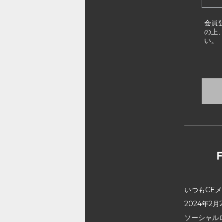
会員
の上
い。
いつもCE
2024年
ソーシャル