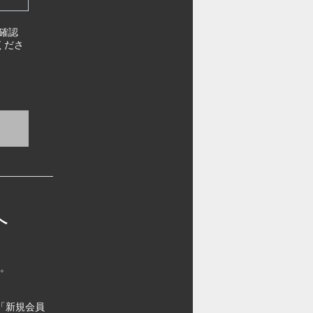
確認
くださ
へ
す。
「新規会員