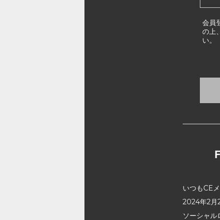
会員
の上
い。
いつもCE
2024年
ソーシャル