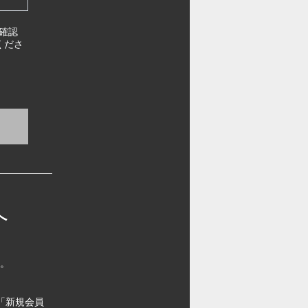
確認
くださ
へ
す。
「新規会員