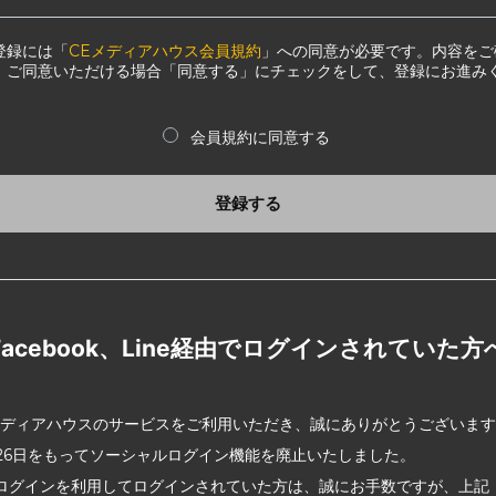
登録には「
CEメディアハウス会員規約
」への同意が必要です。内容をご
、ご同意いただける場合「同意する」にチェックをして、登録にお進み
会員規約に同意する
登録する
Facebook、Line経由でログインされていた方
メディアハウスのサービスをご利用いただき、誠にありがとうございま
2月26日をもってソーシャルログイン機能を廃止いたしました。
ログインを利用してログインされていた方は、誠にお手数ですが、上記