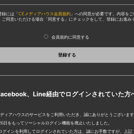
登録には「
CEメディアハウス会員規約
」への同意が必要です。内容をご
、ご同意いただける場合「同意する」にチェックをして、登録にお進み
会員規約に同意する
登録する
Facebook、Line経由でログインされていた方
メディアハウスのサービスをご利用いただき、誠にありがとうございま
2月26日をもってソーシャルログイン機能を廃止いたしました。
ログインを利用してログインされていた方は、誠にお手数ですが、上記