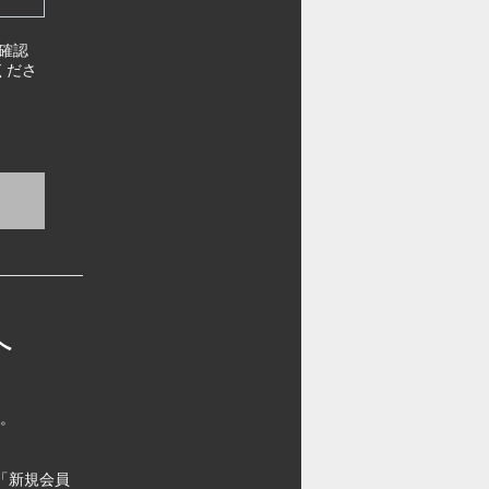
確認
くださ
へ
す。
「新規会員