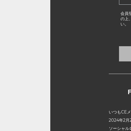
会員
の上
い。
いつもCE
2024年
ソーシャル