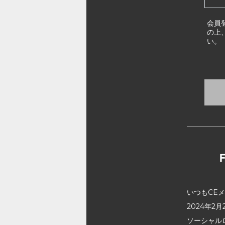
会員
の上
い。
いつもCE
2024年
ソーシャル