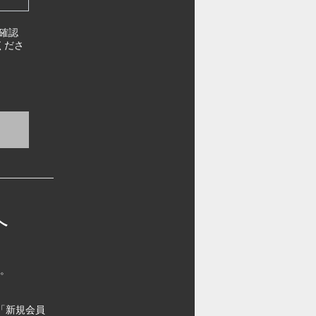
確認
くださ
へ
す。
「新規会員