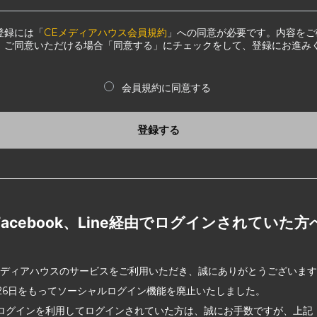
登録には「
CEメディアハウス会員規約
」への同意が必要です。内容をご
、ご同意いただける場合「同意する」にチェックをして、登録にお進み
会員規約に同意する
登録する
Facebook、Line経由でログインされていた方
メディアハウスのサービスをご利用いただき、誠にありがとうございま
2月26日をもってソーシャルログイン機能を廃止いたしました。
ログインを利用してログインされていた方は、誠にお手数ですが、上記