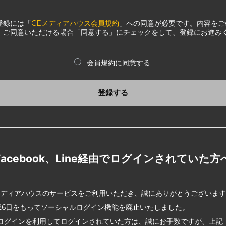
登録には「
CEメディアハウス会員規約
」への同意が必要です。内容をご
、ご同意いただける場合「同意する」にチェックをして、登録にお進み
会員規約に同意する
登録する
Facebook、Line経由でログインされていた方
メディアハウスのサービスをご利用いただき、誠にありがとうございま
2月26日をもってソーシャルログイン機能を廃止いたしました。
ログインを利用してログインされていた方は、誠にお手数ですが、上記