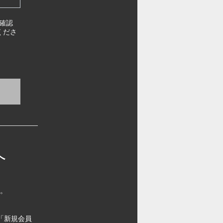
確認
くださ
へ
す。
「新規会員