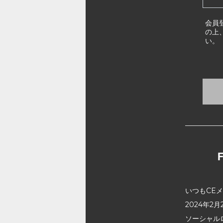
会員
の上
い。
いつもCE
2024年
ソーシャル