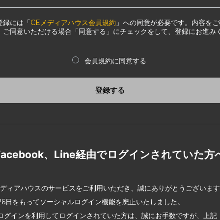
登録には「
CEメディアハウス会員規約
」への同意が必要です。内容をご
、ご同意いただける場合「同意する」にチェックをして、登録にお進み
会員規約に同意する
登録する
Facebook、Line経由でログインされていた方
メディアハウスのサービスをご利用いただき、誠にありがとうございま
2月26日をもってソーシャルログイン機能を廃止いたしました。
ログインを利用してログインされていた方は、誠にお手数ですが、上記