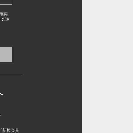
確認
くださ
へ
す。
「新規会員