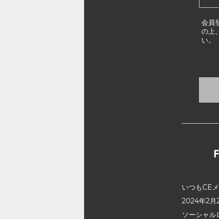
会員
の上
い。
いつもCE
2024年
ソーシャル