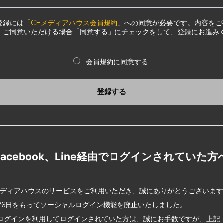
登録には「
CEメディアハウス会員規約
」への同意が必要です。内容をご
、ご同意いただける場合「同意する」にチェックをして、登録にお進み
会員規約に同意する
登録する
Facebook、Line経由でログインされていた方
メディアハウスのサービスをご利用いただき、誠にありがとうございま
2月26日をもってソーシャルログイン機能を廃止いたしました。
ログインを利用してログインされていた方は、誠にお手数ですが、上記