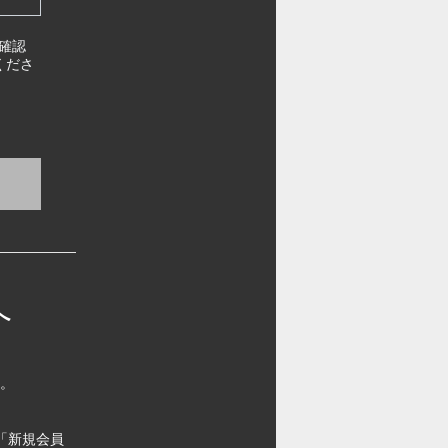
確認
くださ
へ
す。
「新規会員