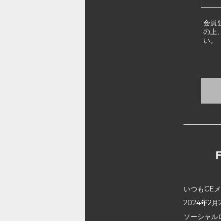
会員
の上
い。
いつもCE
2024年
ソーシャル