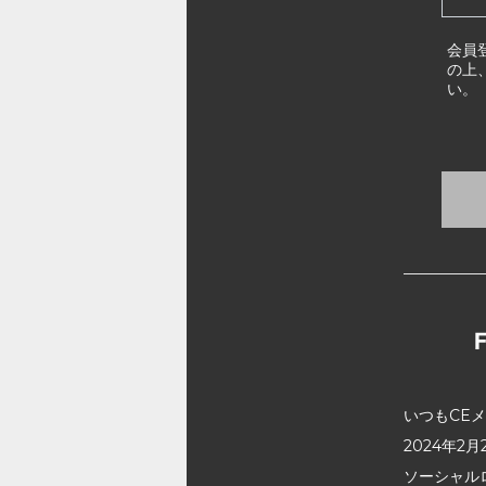
会員
の上
い。
いつもCE
2024年
ソーシャル