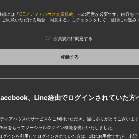
登録には「
CEメディアハウス会員規約
」への同意が必要です。内容をご
、ご同意いただける場合「同意する」にチェックをして、登録にお進み
会員規約に同意する
登録する
Facebook、Line経由でログインされていた方
メディアハウスのサービスをご利用いただき、誠にありがとうございま
2月26日をもってソーシャルログイン機能を廃止いたしました。
ログインを利用してログインされていた方は、誠にお手数ですが、上記