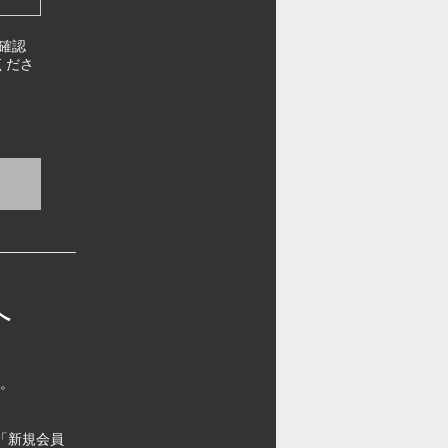
確認
くださ
へ
す。
「新規会員