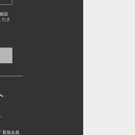
確認
くださ
へ
す。
「新規会員