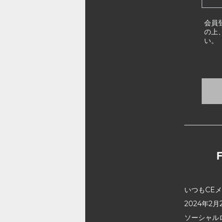
会員
の上
い。
いつもCE
2024年
ソーシャル