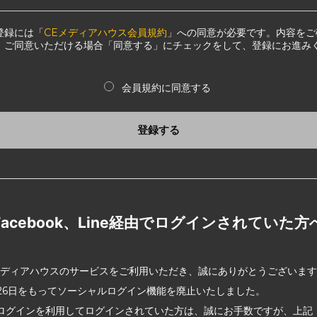
登録には「
CEメディアハウス会員規約
」への同意が必要です。内容をご
、ご同意いただける場合「同意する」にチェックをして、登録にお進み
会員規約に同意する
登録する
Facebook、Line経由でログインされていた方
メディアハウスのサービスをご利用いただき、誠にありがとうございま
2月26日をもってソーシャルログイン機能を廃止いたしました。
ログインを利用してログインされていた方は、誠にお手数ですが、上記