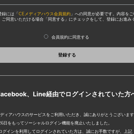
登録には「
CEメディアハウス会員規約
」への同意が必要です。内容をご
、ご同意いただける場合「同意する」にチェックをして、登録にお進み
会員規約に同意する
登録する
Facebook、Line経由でログインされていた方
メディアハウスのサービスをご利用いただき、誠にありがとうございま
2月26日をもってソーシャルログイン機能を廃止いたしました。
ログインを利用してログインされていた方は、誠にお手数ですが、上記