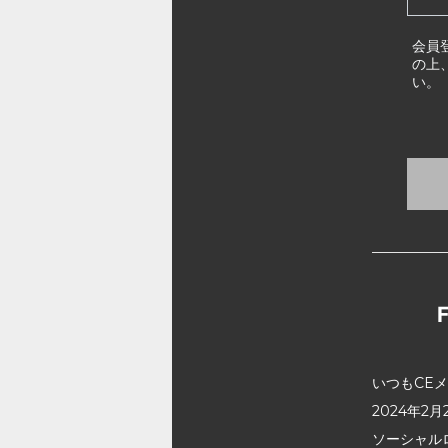
会員
の上
い。
いつもCE
2024年
ソーシャル