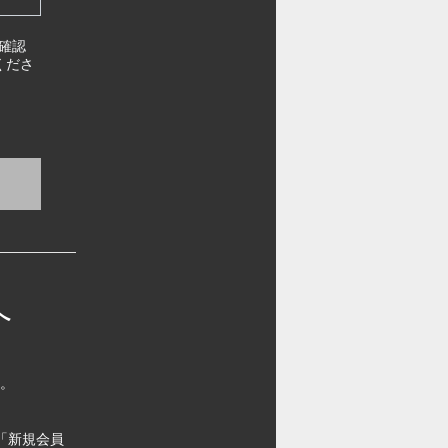
確認
くださ
へ
す。
「新規会員