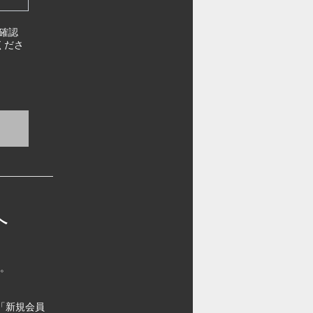
確認
くださ
へ
す。
「新規会員