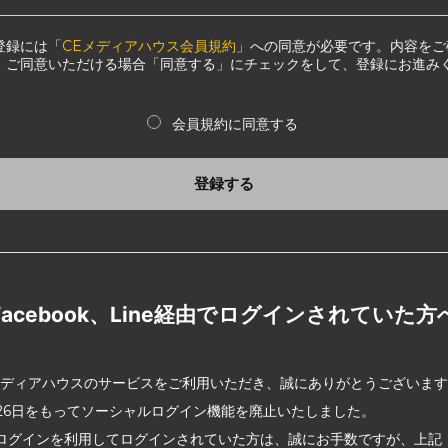
登録には「
CEメディアハウス会員規約
」への同意が必要です。内容をご
、ご同意いただける場合「同意する」にチェックをして、登録にお進み
会員規約に同意する
登録する
Facebook、Line経由でログインされていた方
メディアハウスのサービスをご利用いただき、誠にありがとうございま
2月26日をもってソーシャルログイン機能を廃止いたしました。
ログインを利用してログインされていた方は、誠にお手数ですが、上記