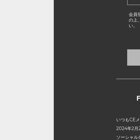
会員
の上
い。
いつもCE
2024年
ソーシャル