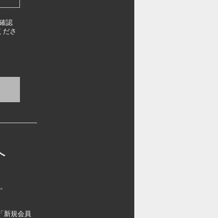
確認
くださ
へ
す。
「新規会員