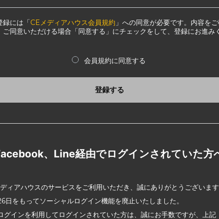
登録には「
CEメディアハウス会員規約
」への同意が必要です。内容をご
、ご同意いただける場合「同意する」にチェックをして、登録にお進み
会員規約に同意する
登録する
Facebook、Line経由でログインされていた方
メディアハウスのサービスをご利用いただき、誠にありがとうございま
2月26日をもってソーシャルログイン機能を廃止いたしました。
ログインを利用してログインされていた方は、誠にお手数ですが、上記