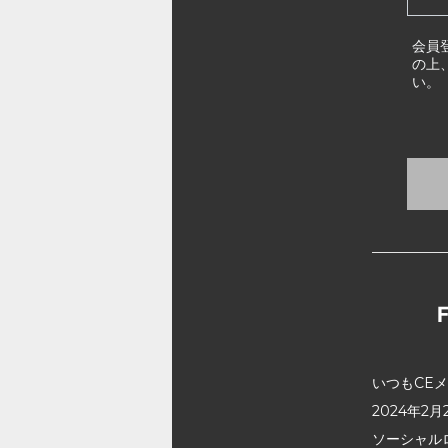
会員
の上
い。
いつもCE
2024年
ソーシャル