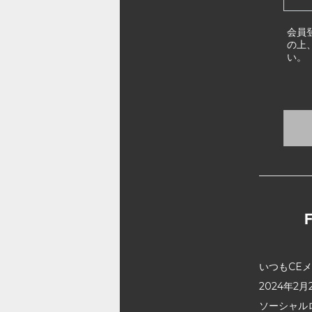
会員
の上
い。
いつもCE
2024年
ソーシャル