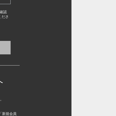
確認
くださ
へ
す。
「新規会員