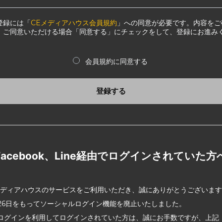
登録には「
CEメディアハウス会員規約
」への同意が必要です。内容をご
、ご同意いただける場合「同意する」にチェックをして、登録にお進み
会員規約に同意する
登録する
Facebook、Line経由でログインされていた方
メディアハウスのサービスをご利用いただき、誠にありがとうございま
2月26日をもってソーシャルログイン機能を廃止いたしました。
ログインを利用してログインされていた方は、誠にお手数ですが、上記